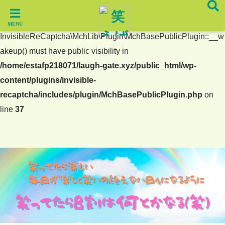
Warning
: The magic method
InvisibleReCaptcha\MchLib\Plugin\MchBasePublicPlugin::__w
akeup() must have public visibility in
/home/estafp218071/laugh-gate.xyz/public_html/wp-
content/plugins/invisible-
recaptcha/includes/plugin/MchBasePublicPlugin.php
on
line
37